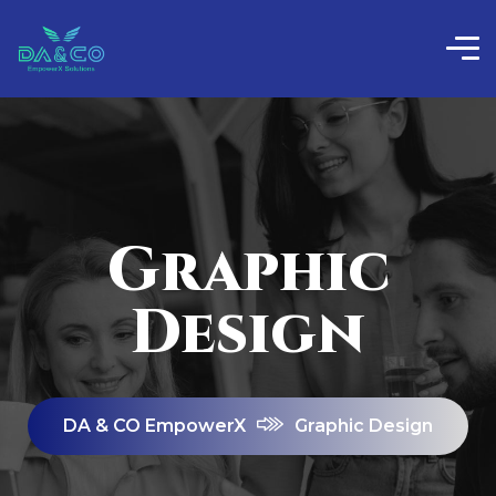
Graphic
Design
DA & CO EmpowerX
Graphic Design