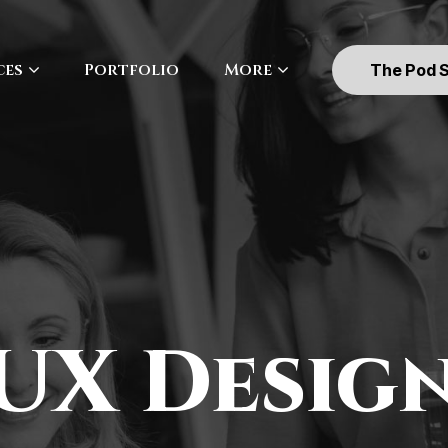
ces
Portfolio
More
The Pod 
UX Desig