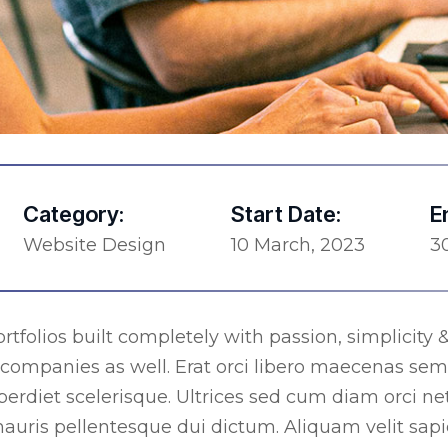
Category:
Start Date:
E
Website Design
10 March, 2023
3
tfolios built completely with passion, simplicity 
companies as well. Erat orci libero maecenas se
rdiet scelerisque. Ultrices sed cum diam orci netu
auris pellentesque dui dictum. Aliquam velit sapi