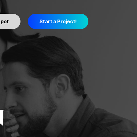
Spot
Start a Project!
n