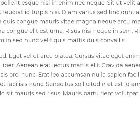
llent esque nisl in enim nec neque. Sit ut velit at 
 feugiat id turpis nisi. Diam varius sed tincidunt 
 Non duis congue mauris vitae magna neque arcu m
a congue elit est urna. Risus nisi neque in sem. R
m in sed nunc velit quis mattis duis convallis.
d. Eget vel et arcu platea. Cursus vitae eget enim
liber. Aenean erat lectus mattis elit. Gravida aen
isis orci nunc. Erat leo accumsan nulla sapien facili
t facilisis nunc. Senec tus sollicitudin et est id 
 mauris sed risus. Mauris partu rient volutpat v