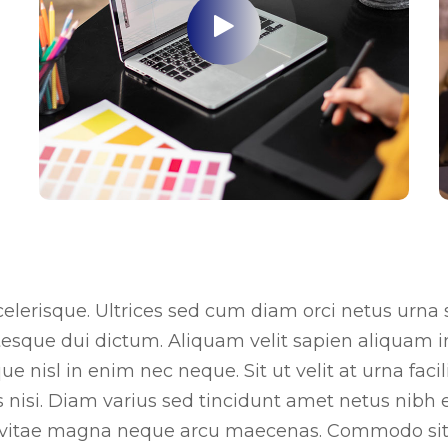
lerisque. Ultrices sed cum diam orci netus urna se
esque dui dictum. Aliquam velit sapien aliquam in l
 nisl in enim nec neque. Sit ut velit at urna facil
is nisi. Diam varius sed tincidunt amet netus nibh e
 vitae magna neque arcu maecenas. Commodo sit m