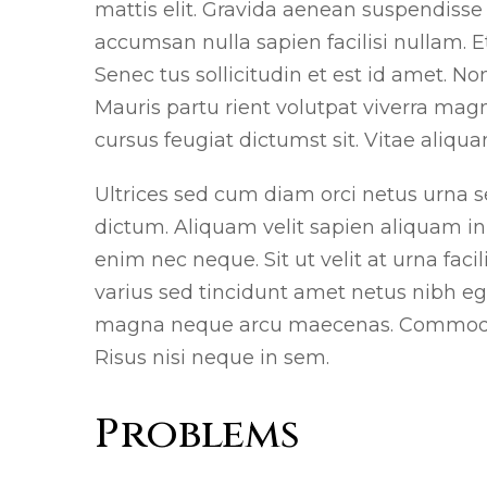
mattis elit. Gravida aenean suspendisse pe
accumsan nulla sapien facilisi nullam. Et
Senec tus sollicitudin et est id amet.
Mauris partu rient volutpat viverra magn
cursus feugiat dictumst sit. Vitae aliqua
Ultrices sed cum diam orci netus urna se
dictum. Aliquam velit sapien aliquam in 
enim nec neque. Sit ut velit at urna facil
varius sed tincidunt amet netus nibh ege
magna neque arcu maecenas. Commodo sit
Risus nisi neque in sem.
Problems